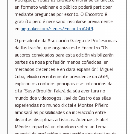
en formato webinar e o público poderá participar
mediante preguntas por escrito. O Encontro é
gratuíto pero é necesario inscribirse previamente
en
bigmaker.com/series/EncontroAGPI
.
O presidente da Asociación Galega de Profesionais
da Ilustración, que organiza este Encontro “Os
autores convidados para esta edición visibilizarán
partes da nosa profesión menos coñecidas, en
mercados crecentes e en clara expansión”. Miguel
Cuba, elixido recentemente presidente da AGPI,
explicou os contidos principais e as intencións da
cita “Susy Broullón falará da súa aventura no
mundo dos videoxogos, Javi de Castro das s
ú
as
experiencias no mundo dixital e Montse Piñeiro
amosará
as posibilidades da interacción entre
distintas disciplinas artísticas. Ademais, Isabel
Méndez impartirá un
obradoiro sobre un tema
esencial da profesión: a protección dos dereitos de