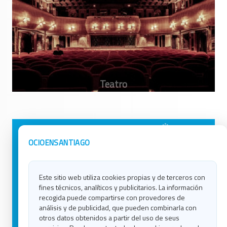
Avisos Legales
Ocio en Galicia
OCIOENSANTIAGO
Política de Privacidad
Ocio en Coruña
Contacto
Ocio en Ferrol
Este sitio web utiliza cookies propias y de terceros con
Política de Cookies
Ocio en Lugo
fines técnicos, analíticos y publicitarios. La información
Ocio en Ourense
recogida puede compartirse con provedores de
Ocio en Pontevedra
análisis y de publicidad, que pueden combinarla con
Ocio en Santiago
otros datos obtenidos a partir del uso de seus
Ocio en Vigo