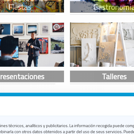
n Galicia
n Coruña
n Ferrol
fines técnicos, analíticos y publicitarios. La información recogida puede com
n Lugo
binarla con otros datos obtenidos a partir del uso de seus servicios. Pued