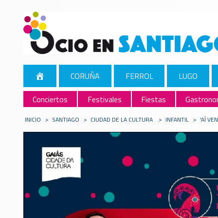
CORUÑA
FERROL
LUGO
Conciertos
Festivales
Fiestas
Gastrono
INICIO
>
SANTIAGO
>
CIUDAD DE LA CULTURA
>
INFANTIL
>
'AÍ V