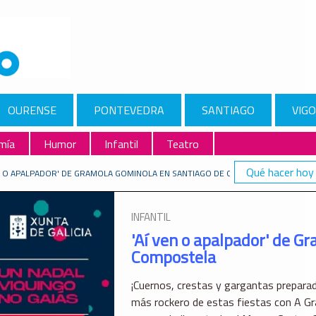
OURENSE
PONTEVEDRA
SANTIAGO
VIGO
mía
Humor
Infantil
Teatro
Qué hacer hoy
EN O APALPADOR' DE GRAMOLA GOMINOLA EN SANTIAGO DE COMPOSTELA
INFANTIL
'Aí ven o apalpador' de G
Compostela
¡Cuernos, crestas y gargantas preparad
más rockero de estas fiestas con A Gr