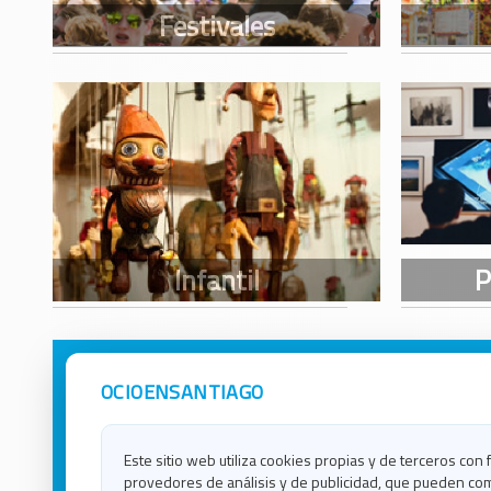
OCIOENSANTIAGO
Avisos Legales
Ocio e
Política de Privacidad
Ocio e
Contacto
Ocio e
Este sitio web utiliza cookies propias y de terceros con 
Política de Cookies
Ocio e
provedores de análisis y de publicidad, que pueden com