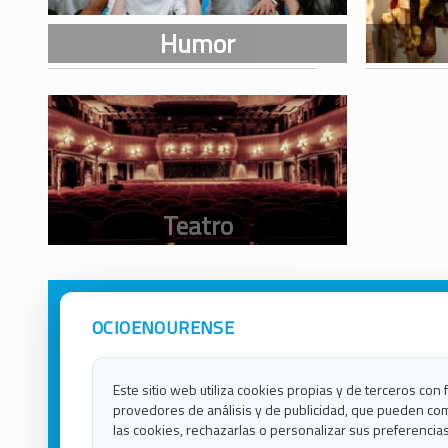
OCIOENOURENSE
Avisos Legales
Ocio e
Política de Privacidad
Ocio e
Contacto
Ocio e
Este sitio web utiliza cookies propias y de terceros con 
Política de Cookies
Ocio e
provedores de análisis y de publicidad, que pueden com
Ocio 
las cookies, rechazarlas o personalizar sus preferencias
Ocio 