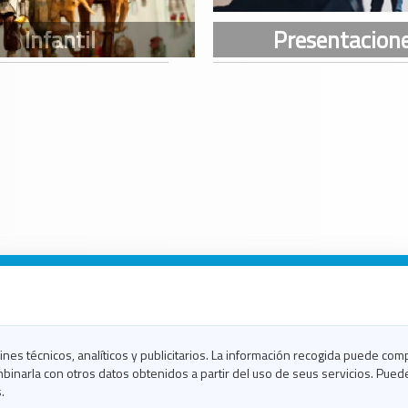
n Galicia
n Coruña
n Ferrol
fines técnicos, analíticos y publicitarios. La información recogida puede com
n Lugo
binarla con otros datos obtenidos a partir del uso de seus servicios. Pued
en Ourense
.
en Pontevedra