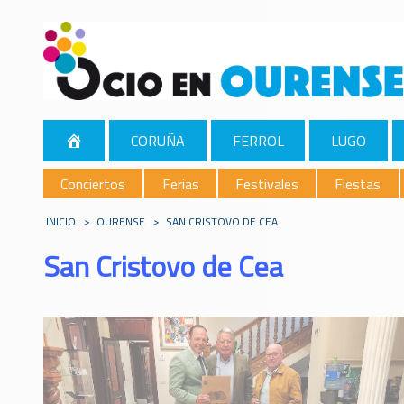
CORUÑA
FERROL
LUGO
Conciertos
Ferias
Festivales
Fiestas
INICIO
>
OURENSE
>
SAN CRISTOVO DE CEA
San Cristovo de Cea