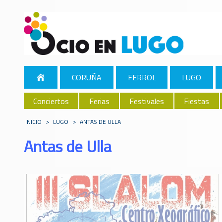
CORUÑA
FERROL
LUGO
Conciertos
Ferias
Festivales
Fiestas
INICIO
>
LUGO
>
ANTAS DE ULLA
Antas de Ulla