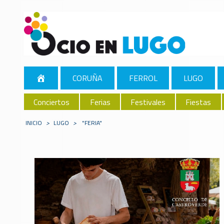
CORUÑA
FERROL
LUGO
Conciertos
Ferias
Festivales
Fiestas
INICIO
>
LUGO
>
"FERIA"