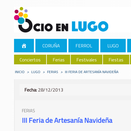
CORUÑA
FERROL
LUGO
Conciertos
Ferias
Festivales
Fiestas
INICIO
>
LUGO
>
FERIAS
>
III FERIA DE ARTESANÍA NAVIDEÑA
Fecha:
28/12/2013
FERIAS
III Feria de Artesanía Navideña