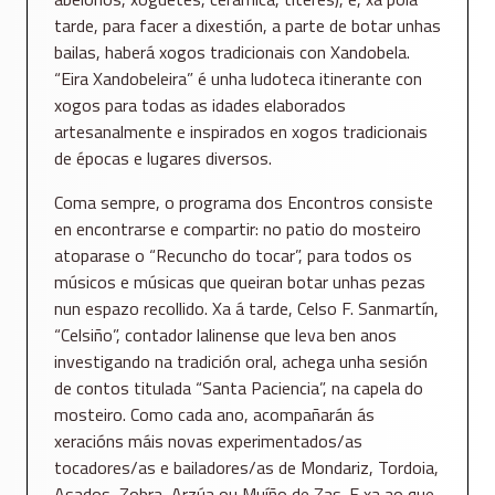
tarde, para facer a dixestión, a parte de botar unhas
bailas, haberá xogos tradicionais con Xandobela.
“Eira Xandobeleira” é unha ludoteca itinerante con
xogos para todas as idades elaborados
artesanalmente e inspirados en xogos tradicionais
de épocas e lugares diversos.
Coma sempre, o programa dos Encontros consiste
en encontrarse e compartir: no patio do mosteiro
atoparase o “Recuncho do tocar”, para todos os
músicos e músicas que queiran botar unhas pezas
nun espazo recollido. Xa á tarde, Celso F. Sanmartín,
“Celsiño”, contador lalinense que leva ben anos
investigando na tradición oral, achega unha sesión
de contos titulada “Santa Paciencia”, na capela do
mosteiro. Como cada ano, acompañarán ás
xeracións máis novas experimentados/as
tocadores/as e bailadores/as de Mondariz, Tordoia,
Asados, Zobra, Arzúa ou Muíño de Zas. E xa ao que