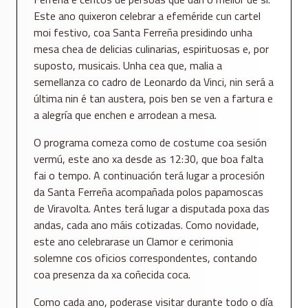
Este ano quixeron celebrar a efeméride cun cartel
moi festivo, coa Santa Ferreña presidindo unha
mesa chea de delicias culinarias, espirituosas e, por
suposto, musicais. Unha cea que, malia a
semellanza co cadro de Leonardo da Vinci, nin será a
última nin é tan austera, pois ben se ven a fartura e
a alegría que enchen e arrodean a mesa.
O programa comeza como de costume coa sesión
vermú, este ano xa desde as 12:30, que boa falta
fai o tempo. A continuación terá lugar a procesión
da Santa Ferreña acompañada polos papamoscas
de Viravolta. Antes terá lugar a disputada poxa das
andas, cada ano máis cotizadas. Como novidade,
este ano celebrarase un Clamor e cerimonia
solemne cos oficios correspondentes, contando
coa presenza da xa coñecida coca.
Como cada ano, poderase visitar durante todo o día