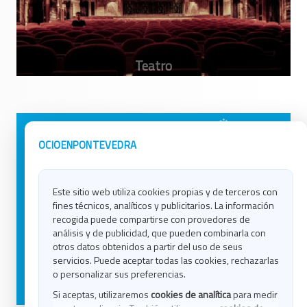
Avisos Legales
Ocio en Galicia
OCIOENPONTEVEDRA
Política de Privacidad
Ocio en Coruña
Contacto
Ocio en Ferrol
Este sitio web utiliza cookies propias y de terceros con
Política de Cookies
Ocio en Lugo
fines técnicos, analíticos y publicitarios. La información
Ocio en Ourense
recogida puede compartirse con provedores de
Ocio en Pontevedra
análisis y de publicidad, que pueden combinarla con
Ocio en Santiago
otros datos obtenidos a partir del uso de seus
Ocio en Vigo
servicios. Puede aceptar todas las cookies, rechazarlas
o personalizar sus preferencias.
Blog
Si aceptas, utilizaremos
cookies de analítica
para medir