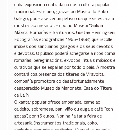
unha exposición centrada na nosa cultura popular
tradicional. Este ano, grazas ao Museo do Pobo
Galego, poderase ver un petisco da que se estará a
mostrar ao mesmo tempo no Museo: “Galicia
Máxica. Romarías e Santuarios. Gustav Henningsen:
Fotografías etnográficas 1965-1968”, que recolle
imaxes dos santuarios galegos e os seus devotos
e devotas. O público poderá achegarse a ritos coma
romarías, peregrinacións, exvotos, rituais máxicos e
curativos que se espallan por todo o país. A mostra
contará coa presenza dos títeres de Viravolta,
compañía promotora do desafortunadamente
desaparecido Museo da Marioneta, Casa do Títere
de Lalín.
O xantar popular ofrece empanada, carne ao
caldeiro, sobremesa, pan, viño ou auga e café “con
gotas”, por 16 euros. Non ha faltar a feira de
artesanía (instrumentos tradicionais, coiro,
abelorios, xoguetes, cerámica, títeres), e, xa pola