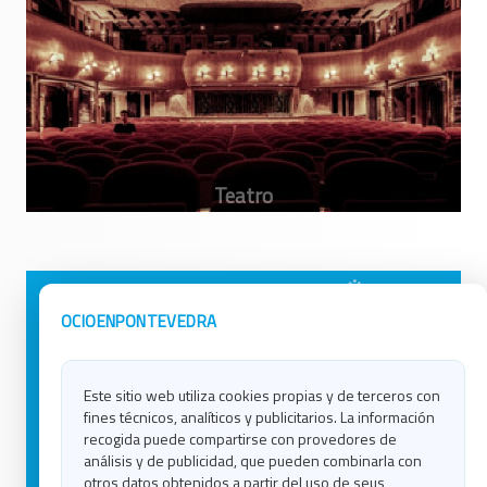
Avisos Legales
Ocio en Galicia
OCIOENPONTEVEDRA
Política de Privacidad
Ocio en Coruña
Contacto
Ocio en Ferrol
Este sitio web utiliza cookies propias y de terceros con
Política de Cookies
Ocio en Lugo
fines técnicos, analíticos y publicitarios. La información
Ocio en Ourense
recogida puede compartirse con provedores de
Ocio en Pontevedra
análisis y de publicidad, que pueden combinarla con
Ocio en Santiago
otros datos obtenidos a partir del uso de seus