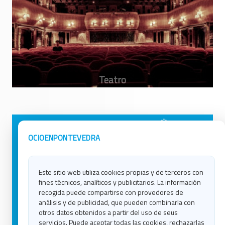
Avisos Legales
Ocio en Galicia
OCIOENPONTEVEDRA
Política de Privacidad
Ocio en Coruña
Contacto
Ocio en Ferrol
Este sitio web utiliza cookies propias y de terceros con
Política de Cookies
Ocio en Lugo
fines técnicos, analíticos y publicitarios. La información
Ocio en Ourense
recogida puede compartirse con provedores de
Ocio en Pontevedra
análisis y de publicidad, que pueden combinarla con
Ocio en Santiago
otros datos obtenidos a partir del uso de seus
Ocio en Vigo
servicios. Puede aceptar todas las cookies, rechazarlas