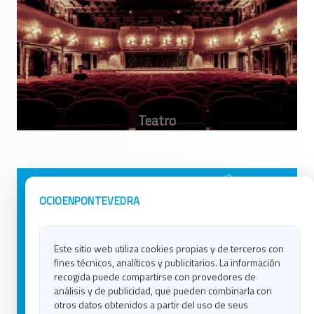
Avisos Legales
Ocio en Galicia
OCIOENPONTEVEDRA
Política de Privacidad
Ocio en Coruña
Contacto
Ocio en Ferrol
Este sitio web utiliza cookies propias y de terceros con
Política de Cookies
Ocio en Lugo
fines técnicos, analíticos y publicitarios. La información
Ocio en Ourense
recogida puede compartirse con provedores de
Ocio en Pontevedra
análisis y de publicidad, que pueden combinarla con
Ocio en Santiago
otros datos obtenidos a partir del uso de seus