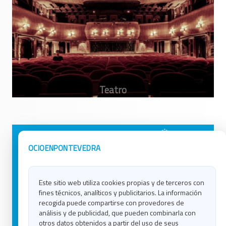
Avisos Legales
Ocio en Galicia
OCIOENPONTEVEDRA
Política de Privacidad
Ocio en Coruña
Contacto
Ocio en Ferrol
Este sitio web utiliza cookies propias y de terceros con
Política de Cookies
Ocio en Lugo
fines técnicos, analíticos y publicitarios. La información
Ocio en Ourense
recogida puede compartirse con provedores de
Ocio en Pontevedra
análisis y de publicidad, que pueden combinarla con
Ocio en Santiago
otros datos obtenidos a partir del uso de seus