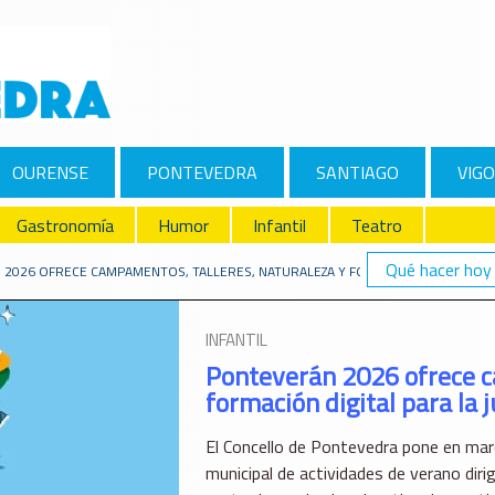
OURENSE
PONTEVEDRA
SANTIAGO
VIGO
Gastronomía
Humor
Infantil
Teatro
Qué hacer hoy
2026 OFRECE CAMPAMENTOS, TALLERES, NATURALEZA Y FORMACIÓN DIGITAL PA
INFANTIL
Ponteverán 2026 ofrece c
formación digital para la
El Concello de Pontevedra pone en mar
municipal de actividades de verano diri