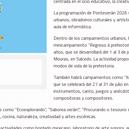
centrada en el ocio educativo, la creati
La programación de Ponteverán 2026 
urbanos, obradoiros culturales y artísti
aula de informática.
Dentro de los campamentos urbanos, la
minicampamento “Regreso á prehistoria.
años, que se desarrollará del 1 al 3 de
Mouras, en Salcedo. La actividad propon
modos de vida de la prehistoria.
También habrá campamentos como “Xoga
que se celebrará del 27 al 31 de julio e
instrumentos, canto, juegos y anécdotas
compositoras y compositores.
omo “Ecoexplorando”, “Saborea verán!”, “Procurando o tesouro: re
cocina, naturaleza, creatividad y artes escénicas.
 actividades como bordado mexicano, laboratorio de arte sonora, aula