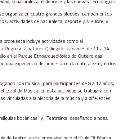
vidad, la naturaleza, el deporte y las nuevas tecnologías.
se organiza en cuatro grandes bloques: campamentos
cos, actividades de naturaleza, deporte y aire libre, y
 propuesta incluye actividades como el
 Regreso á natureza”, dirigido a jóvenes de 11 a 14
 julio en el Parque Etnoarqueolóxico do Outeiro das
e una experiencia de inmersión en la naturaleza y en los
ndo coa música”, para participantes de 8 a 12 años,
n el Local de Música. En esta actividad se trabajará con
 vinculadas a la historia de la música y a diferentes
liquias botánicas” y “Teatreirxs, deseñando a nosa
 de teatro, un taller musical bajo el título “A fábrica