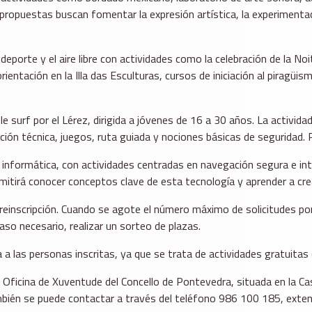
as propuestas buscan fomentar la expresión artística, la experiment
eporte y el aire libre con actividades como la celebración de la N
ientación en la Illa das Esculturas, cursos de iniciación al piragü
 surf por el Lérez, dirigida a jóvenes de 16 a 30 años. La activida
ciación técnica, juegos, ruta guiada y nociones básicas de seguridad. 
formática, con actividades centradas en navegación segura e introdu
mitirá conocer conceptos clave de esta tecnología y aprender a cr
einscripción. Cuando se agote el número máximo de solicitudes por a
aso necesario, realizar un sorteo de plazas.
a las personas inscritas, ya que se trata de actividades gratuitas 
 Oficina de Xuventude del Concello de Pontevedra, situada en la Cas
También se puede contactar a través del teléfono 986 100 185, ext