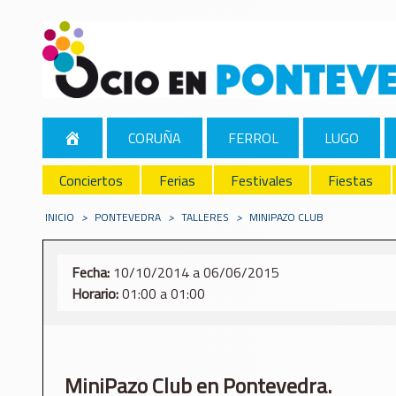
CORUÑA
FERROL
LUGO
Conciertos
Ferias
Festivales
Fiestas
INICIO
>
PONTEVEDRA
>
TALLERES
>
MINIPAZO CLUB
Fecha:
10/10/2014 a 06/06/2015
Horario:
01:00 a 01:00
MiniPazo Club en Pontevedra.