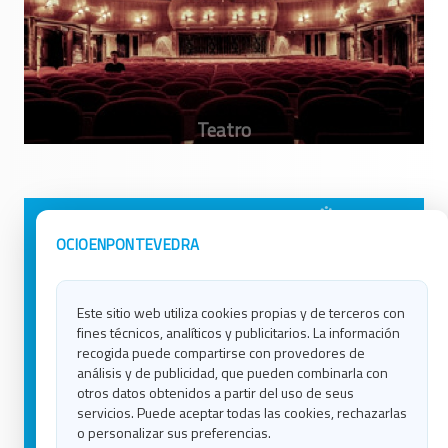
Avisos Legales
Ocio en Galicia
OCIOENPONTEVEDRA
Política de Privacidad
Ocio en Coruña
Contacto
Ocio en Ferrol
Este sitio web utiliza cookies propias y de terceros con
Política de Cookies
Ocio en Lugo
fines técnicos, analíticos y publicitarios. La información
Ocio en Ourense
recogida puede compartirse con provedores de
Ocio en Pontevedra
análisis y de publicidad, que pueden combinarla con
Ocio en Santiago
otros datos obtenidos a partir del uso de seus
Ocio en Vigo
servicios. Puede aceptar todas las cookies, rechazarlas
o personalizar sus preferencias.
Blog