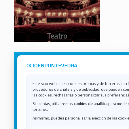
OCIOENPONTEVEDRA
Avisos Legales
Ocio e
Política de Privacidad
Ocio e
Contacto
Ocio e
Este sitio web utiliza cookies propias y de terceros con 
Política de Cookies
Ocio e
provedores de análisis y de publicidad, que pueden com
Ocio 
las cookies, rechazarlas o personalizar sus preferencias
Ocio 
Si aceptas, utilizaremos
cookies de analítica
para medir 
Ocio e
terceros.
Ocio e
Asimismo, puedes personalizar la elección de las cooki
Blog