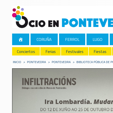
CORUÑA
FERROL
LUGO
Conciertos
Ferias
Festivales
Fiestas
INICIO
>
PONTEVEDRA
>
PONTEVEDRA
>
BIBLIOTECA PÚBLICA DE 