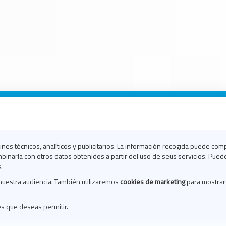
n Galicia
n Coruña
n Ferrol
fines técnicos, analíticos y publicitarios. La información recogida puede com
n Lugo
binarla con otros datos obtenidos a partir del uso de seus servicios. Pued
en Ourense
.
en Pontevedra
nuestra audiencia. También utilizaremos
cookies de marketing
para mostrar
n Santiago
n Vigo
es que deseas permitir.