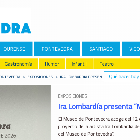
OURENSE
PONTEVEDRA
SANTIAGO
VIGO
Gastronomía
Humor
Infantil
Teatro
Qué hacer hoy
PONTEVEDRA
>
EXPOSICIONES
>
IRA LOMBARDÍA PRESENTA “MUDANZA” EN EL
EXPOSICIONES
Ira Lombardía presenta “
El Museo de Pontevedra acoge del 12 d
proyecto de la artista Ira Lombardía den
del Museo de Pontevedra”.