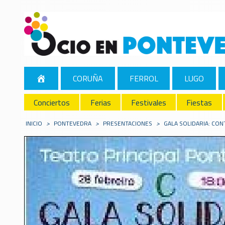
CORUÑA
FERROL
LUGO
Conciertos
Ferias
Festivales
Fiestas
INICIO
>
PONTEVEDRA
>
PRESENTACIONES
>
GALA SOLIDARIA: CO