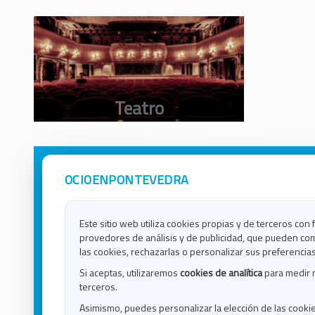
OCIOENPONTEVEDRA
Avisos Legales
Ocio e
Política de Privacidad
Ocio e
Contacto
Ocio e
Este sitio web utiliza cookies propias y de terceros con 
Política de Cookies
Ocio e
provedores de análisis y de publicidad, que pueden com
Ocio 
las cookies, rechazarlas o personalizar sus preferencias
Ocio 
Si aceptas, utilizaremos
cookies de analítica
para medir 
Ocio e
terceros.
Ocio e
Asimismo, puedes personalizar la elección de las cooki
Blog