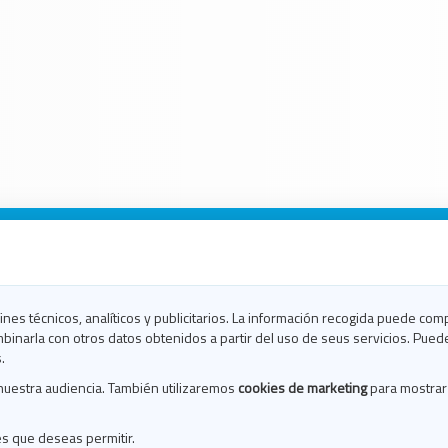
n Galicia
n Coruña
n Ferrol
fines técnicos, analíticos y publicitarios. La información recogida puede com
n Lugo
binarla con otros datos obtenidos a partir del uso de seus servicios. Pued
en Ourense
.
en Pontevedra
nuestra audiencia. También utilizaremos
cookies de marketing
para mostrar
n Santiago
n Vigo
es que deseas permitir.