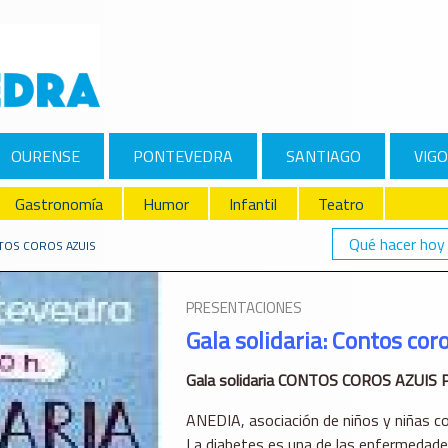
OURENSE
PONTEVEDRA
SANTIAGO
VIGO
Gastronomía
Humor
Infantil
Teatro
Qué hacer hoy
NTOS COROS AZUIS
PRESENTACIONES
Gala solidaria: Contos cor
Gala solidaria CONTOS COROS AZUIS P
ANEDIA, asociación de niños y niñas con
La diabetes es una de las enfermedades 