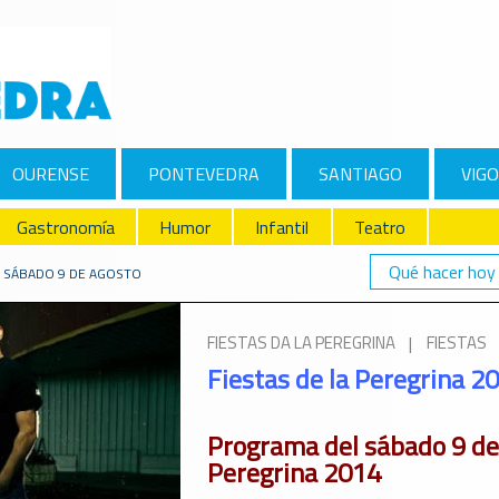
OURENSE
PONTEVEDRA
SANTIAGO
VIGO
Gastronomía
Humor
Infantil
Teatro
Qué hacer hoy
4: SÁBADO 9 DE AGOSTO
FIESTAS DA LA PEREGRINA
|
FIESTAS
Fiestas de la Peregrina 2
Programa del sábado 9 de
Peregrina 2014