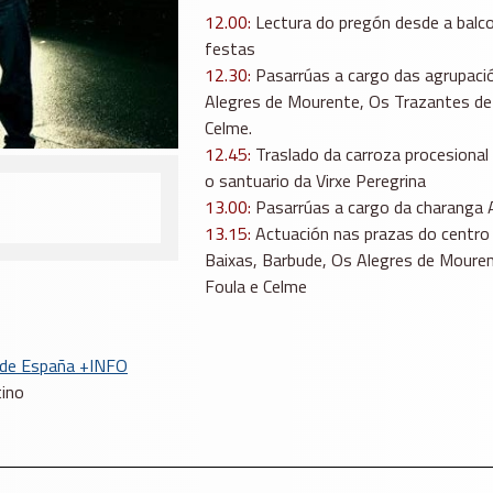
12.00:
Lectura do pregón desde a balco
festas
12.30:
Pasarrúas a cargo das agrupación
Alegres de Mourente, Os Trazantes de
Celme.
12.45:
Traslado da carroza procesional 
o santuario da Virxe Peregrina
13.00:
Pasarrúas a cargo da charanga 
13.15:
Actuación nas prazas do centro h
Baixas, Barbude, Os Alegres de Mouren
Foula e Celme
a de España +INFO
tino