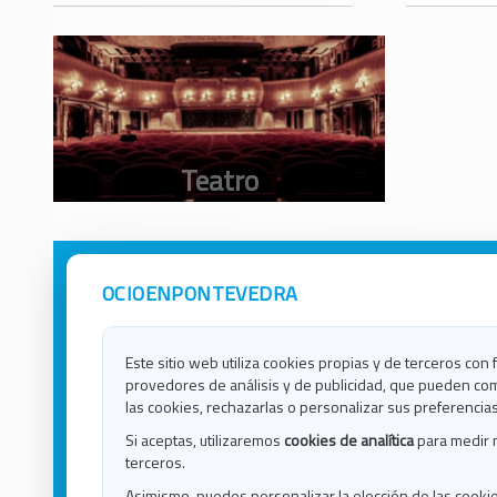
OCIOENPONTEVEDRA
Avisos Legales
Ocio e
Política de Privacidad
Ocio e
Contacto
Ocio e
Este sitio web utiliza cookies propias y de terceros con 
Política de Cookies
Ocio e
provedores de análisis y de publicidad, que pueden com
Ocio 
las cookies, rechazarlas o personalizar sus preferencias
Ocio 
Si aceptas, utilizaremos
cookies de analítica
para medir 
Ocio e
terceros.
Ocio e
Asimismo, puedes personalizar la elección de las cooki