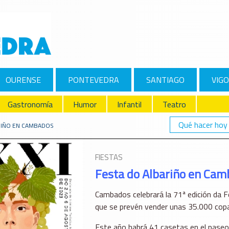
OURENSE
PONTEVEDRA
SANTIAGO
VIGO
Gastronomía
Humor
Infantil
Teatro
Qué hacer hoy
RIÑO EN CAMBADOS
FIESTAS
Festa do Albariño en Ca
Cambados celebrará la 71ª edición da Fe
que se prevén vender unas 35.000 copas
Este año habrá 41 casetas en el paseo 