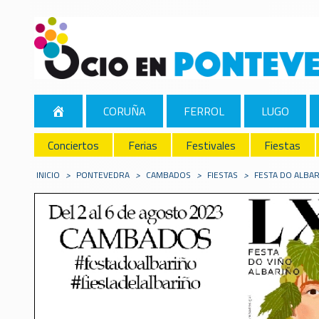
CORUÑA
FERROL
LUGO
Conciertos
Ferias
Festivales
Fiestas
INICIO
>
PONTEVEDRA
>
CAMBADOS
>
FIESTAS
>
FESTA DO ALBA