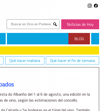
Buscar:
Noticias de Hoy
Submit
BLOG
Qué hacer mañana
Qué hacer el fin de semana
mbados
sta do Albariño del 1 al 6 de agosto, una edición en la
 de vino, según las estimaciones del concello.
da Calzada y 54 bodegas en el túnel del vino. También