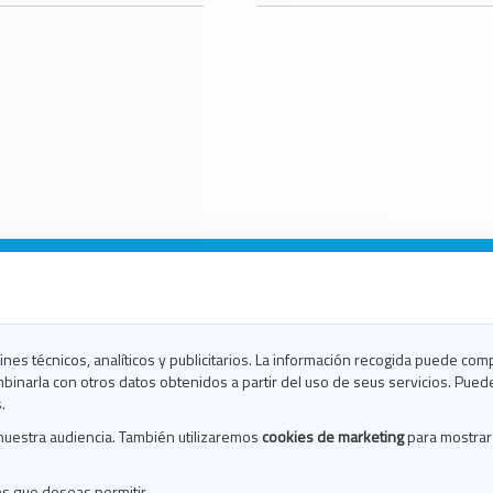
n Galicia
n Coruña
n Ferrol
fines técnicos, analíticos y publicitarios. La información recogida puede com
n Lugo
binarla con otros datos obtenidos a partir del uso de seus servicios. Pued
en Ourense
.
en Pontevedra
nuestra audiencia. También utilizaremos
cookies de marketing
para mostrar
n Santiago
n Vigo
es que deseas permitir.