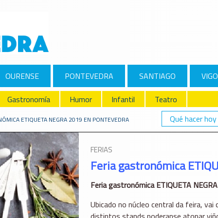
OURENSE
PONTEVEDRA
SANTIAGO
VIGO
Gastronomía
Humor
Infantil
Teatro
Qué hacer hoy
NÓMICA ETIQUETA NEGRA 2019 EN PONTEVEDRA
FERIAS
Feria gastronómica ETIQ
Feria gastronómica ETIQUETA NEGRA
Ubicado no núcleo central da feira, va
distintos stands poderanse atopar viño