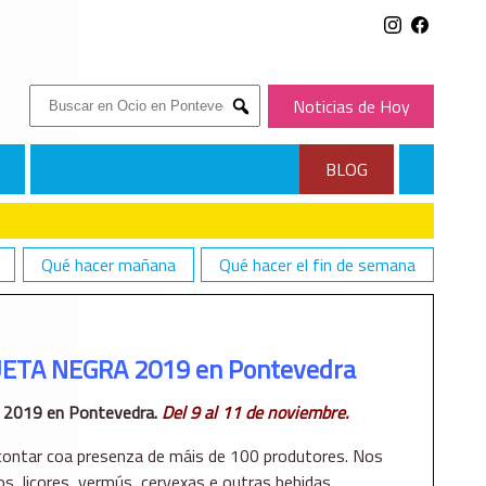
Buscar:
Noticias de Hoy
Submit
BLOG
Qué hacer mañana
Qué hacer el fin de semana
UETA NEGRA 2019 en Pontevedra
 2019 en Pontevedra.
Del 9 al 11 de noviembre.
i contar coa presenza de máis de 100 produtores. Nos
s, licores, vermús, cervexas e outras bebidas