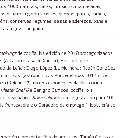
os 100% naturais, cafés, infusións, marmeladas,
tos de quinta gama, aceites, queixos, patés, carnes,
óns, conservas, legumes, salsas e aderezos, pans e
farán gozar ao padal.
ookings
de cociña. Na edición de 2018 protagonizados
tas (A Tafona Casa de Xantar); Héctor López
rado da Leña); Diego López (La Molinera); Rubén González
do concursos gastronómicos Pontedetapas 2017 y De
za (Roldán 37), un dos expoñentes da alta cociña
e
MasterChef 6
e Benigno Campos, cociñeiro e
amén vai haber
showcookings
con degustación para 100
de Pontevedra e o Obradoiro de emprego “Hostelería do
formación e presentacións de produtos. Tamén é o lugar