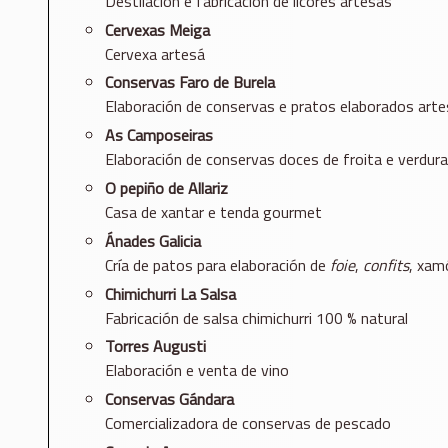
Destilación e fabricación de licores artesás
Cervexas Meiga
Cervexa artesá
Conservas Faro de Burela
Elaboración de conservas e pratos elaborados art
As Camposeiras
Elaboración de conservas doces de froita e verdura
O pepiño de Allariz
Casa de xantar e tenda gourmet
Ánades Galicia
Cría de patos para elaboración de
foie
,
confits
, xam
Chimichurri La Salsa
Fabricación de salsa chimichurri 100 % natural
Torres Augusti
Elaboración e venta de vino
Conservas Gándara
Comercializadora de conservas de pescado