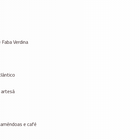
 Faba Verdina
tlántico
 artesá
o, améndoas e café