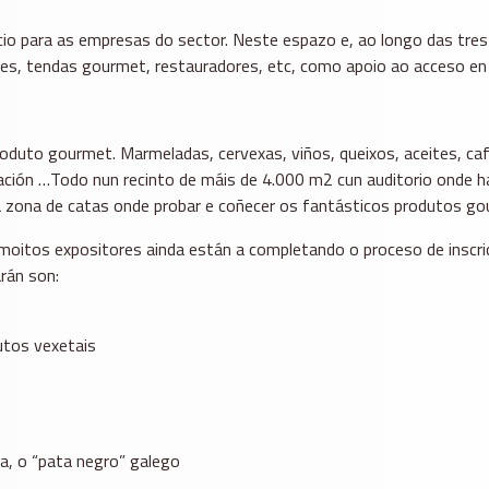
io para as empresas do sector. Neste espazo e, ao longo das tres
ores, tendas gourmet, restauradores, etc, como apoio ao acceso e
duto gourmet. Marmeladas, cervexas, viños, queixos, aceites, cafés,
ación …Todo nun recinto de máis de 4.000 m2 cun auditorio onde 
a zona de catas onde probar e coñecer os fantásticos produtos go
moitos expositores ainda están a completando o proceso de inscri
rán son:
utos vexetais
ta, o “pata negro” galego