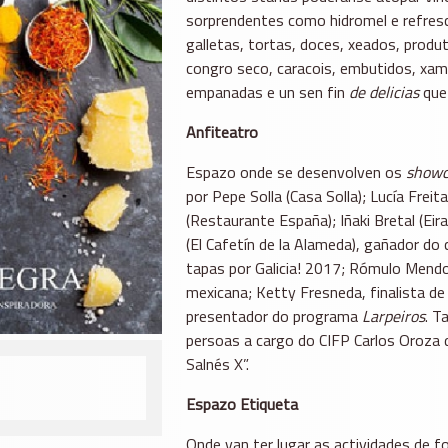
sorprendentes como hidromel e refresc
galletas, tortas, doces, xeados, produ
congro seco, caracois, embutidos, xam
empanadas e un sen fin
de delicias
que 
Anfiteatro
Espazo onde se desenvolven os
showc
por Pepe Solla (Casa Solla); Lucía Frei
(Restaurante España); Iñaki Bretal (Ei
(El Cafetín de la Alameda), gañador 
tapas por Galicia! 2017; Rómulo Mendo
mexicana; Ketty Fresneda, finalista d
presentador do programa
Larpeiros
. T
persoas a cargo do CIFP Carlos Oroza 
Salnés X”.
Espazo Etiqueta
Onde van ter lugar as actividades de 