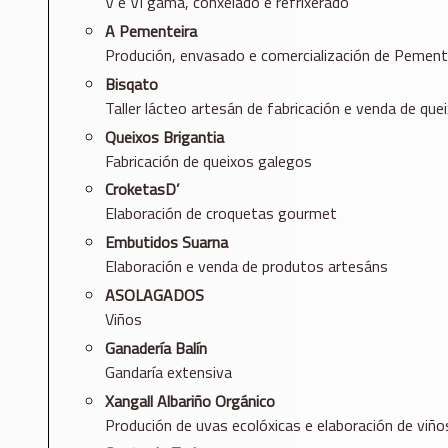
V e VI gama, conxelado e refrixerado
A Pementeira
Produción, envasado e comercialización de Pement
Bisqato
Taller lácteo artesán de fabricación e venda de que
Queixos Brigantia
Fabricación de queixos galegos
CroketasD’
Elaboración de croquetas gourmet
Embutidos Suarna
Elaboración e venda de produtos artesáns
ASOLAGADOS
Viños
Ganadería Balín
Gandaría extensiva
Xangall Albariño Orgánico
Produción de uvas ecolóxicas e elaboración de viño