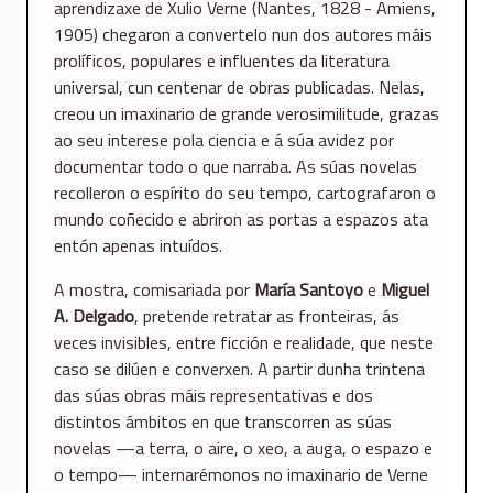
aprendizaxe de Xulio Verne (Nantes, 1828 - Amiens,
1905) chegaron a convertelo nun dos autores máis
prolíficos, populares e influentes da literatura
universal, cun centenar de obras publicadas. Nelas,
creou un imaxinario de grande verosimilitude, grazas
ao seu interese pola ciencia e á súa avidez por
documentar todo o que narraba. As súas novelas
recolleron o espírito do seu tempo, cartografaron o
mundo coñecido e abriron as portas a espazos ata
entón apenas intuídos.
A mostra, comisariada por
María Santoyo
e
Miguel
A. Delgado
, pretende retratar as fronteiras, ás
veces invisibles, entre ficción e realidade, que neste
caso se dilúen e converxen. A partir dunha trintena
das súas obras máis representativas e dos
distintos ámbitos en que transcorren as súas
novelas —a terra, o aire, o xeo, a auga, o espazo e
o tempo— internarémonos no imaxinario de Verne