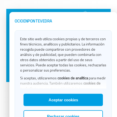
Avisos Legales
Ocio en Galicia
OCIOENPONTEVEDRA
Política de Privacidad
Ocio en Coruña
Contacto
Ocio en Ferrol
Este sitio web utiliza cookies propias y de terceros con
Política de Cookies
Ocio en Lugo
fines técnicos, analíticos y publicitarios. La información
Ocio en Ourense
recogida puede compartirse con provedores de
Ocio en Pontevedra
análisis y de publicidad, que pueden combinarla con
Ocio en Santiago
otros datos obtenidos a partir del uso de seus
Ocio en Vigo
servicios. Puede aceptar todas las cookies, rechazarlas
o personalizar sus preferencias.
Blog
Si aceptas, utilizaremos
cookies de analítica
para medir
nuestra audiencia. También utilizaremos
cookies de
marketing
para mostrar publicidad de terceros.
Asimismo, puedes personalizar la elección de las
Aceptar cookies
cookies que deseas permitir.
Rechazar cookies