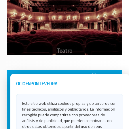
Avisos Legales
Ocio en Galicia
OCIOENPONTEVEDRA
Política de Privacidad
Ocio en Coruña
Contacto
Ocio en Ferrol
Este sitio web utiliza cookies propias y de terceros con
Política de Cookies
Ocio en Lugo
fines técnicos, analíticos y publicitarios. La información
Ocio en Ourense
recogida puede compartirse con provedores de
Ocio en Pontevedra
análisis y de publicidad, que pueden combinarla con
Ocio en Santiago
otros datos obtenidos a partir del uso de seus