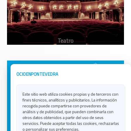
Avisos Legales
Ocio en Galicia
OCIOENPONTEVEDRA
Política de Privacidad
Ocio en Coruña
Contacto
Ocio en Ferrol
Este sitio web utiliza cookies propias y de terceros con
Política de Cookies
Ocio en Lugo
fines técnicos, analíticos y publicitarios. La información
Ocio en Ourense
recogida puede compartirse con provedores de
Ocio en Pontevedra
análisis y de publicidad, que pueden combinarla con
Ocio en Santiago
otros datos obtenidos a partir del uso de seus
Ocio en Vigo
servicios. Puede aceptar todas las cookies, rechazarlas
o personalizar sus preferencias.
Blog