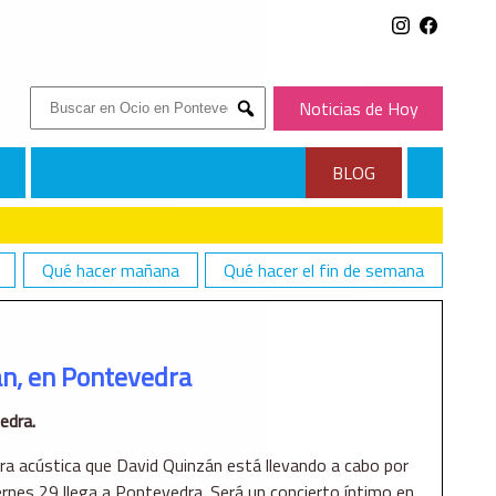
Buscar:
Noticias de Hoy
Submit
BLOG
Qué hacer mañana
Qué hacer el fin de semana
án, en Pontevedra
edra.
ira acústica que David Quinzán está llevando a cabo por
iernes 29 llega a Pontevedra. Será un concierto íntimo en