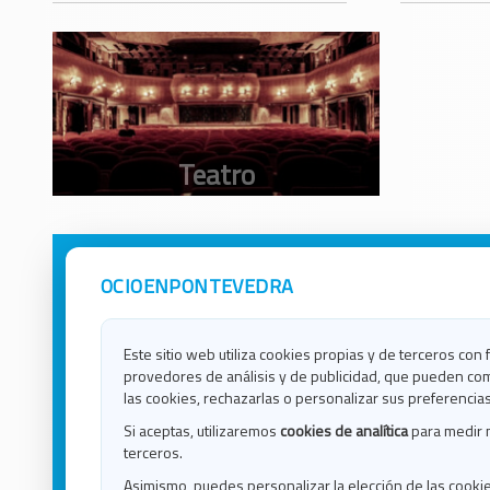
OCIOENPONTEVEDRA
Avisos Legales
Ocio e
Política de Privacidad
Ocio e
Contacto
Ocio e
Este sitio web utiliza cookies propias y de terceros con 
Política de Cookies
Ocio e
provedores de análisis y de publicidad, que pueden com
Ocio 
las cookies, rechazarlas o personalizar sus preferencias
Ocio 
Si aceptas, utilizaremos
cookies de analítica
para medir 
Ocio e
terceros.
Ocio e
Asimismo, puedes personalizar la elección de las cooki