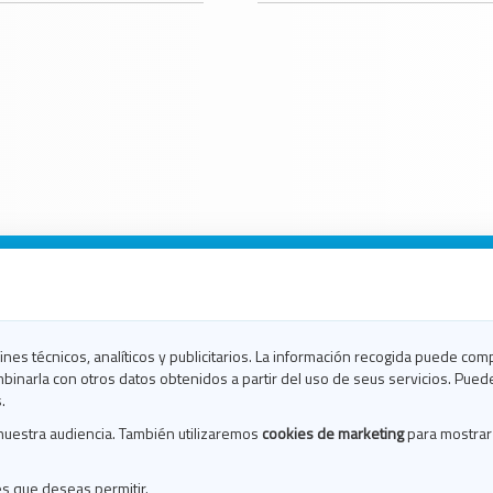
n Galicia
n Coruña
n Ferrol
fines técnicos, analíticos y publicitarios. La información recogida puede com
n Lugo
binarla con otros datos obtenidos a partir del uso de seus servicios. Pued
en Ourense
.
en Pontevedra
nuestra audiencia. También utilizaremos
cookies de marketing
para mostrar
n Santiago
n Vigo
es que deseas permitir.