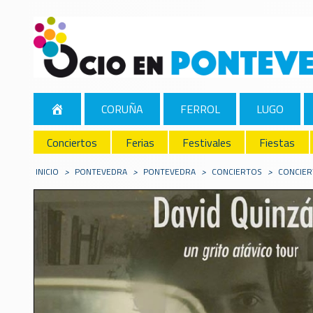
CORUÑA
FERROL
LUGO
Conciertos
Ferias
Festivales
Fiestas
INICIO
>
PONTEVEDRA
>
PONTEVEDRA
>
CONCIERTOS
>
CONCIER