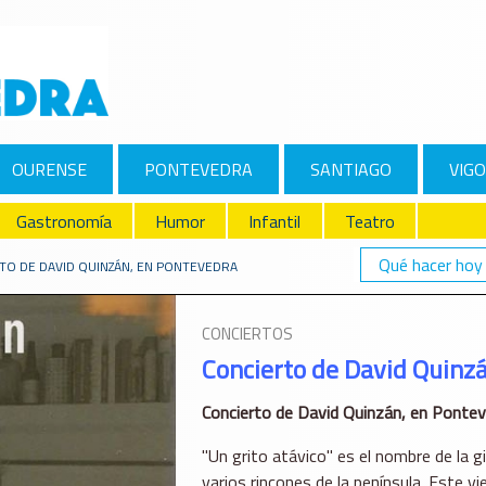
OURENSE
PONTEVEDRA
SANTIAGO
VIGO
Gastronomía
Humor
Infantil
Teatro
Qué hacer hoy
TO DE DAVID QUINZÁN, EN PONTEVEDRA
CONCIERTOS
Concierto de David Quinz
Concierto de David Quinzán, en Pontev
"Un grito atávico" es el nombre de la g
varios rincones de la península. Este v