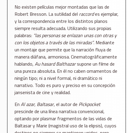
No existen películas mejor montadas que las de
Robert Bresson. La sutilidad del
raccord
es ejemplar,
y la correspondencia entre los distintos planos
siempre resulta adecuada. Utilizando sus propias
palabras:
“las personas se enlazan unas con otras y
con los objetos a través de las miradas”
. Mediante
un montaje que permite que la narración fluya de
manera diáfana, armoniosa. Cinematográficamente
hablando,
Au hasard Balthazar
supone un filme de
una pureza absoluta. En él no caben ornamentos de
ningún tipo; ni a nivel formal, ni dramático ni
narrativo. Todo es puro y preciso en su concepción
jansenista de cine y realidad.
En
Al azar, Baltasar
, el autor de
Pickpocket
prescinde de una línea narrativa convencional,
optando por plasmar fragmentos de las vidas de
Baltasar y Marie (magistral uso de la elipsis), cuyos
destinos no siempre se mantienen unidos, pero