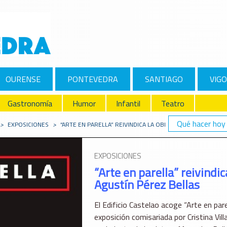
OURENSE
PONTEVEDRA
SANTIAGO
VIGO
Gastronomía
Humor
Infantil
Teatro
Qué hacer hoy
>
EXPOSICIONES
>
“ARTE EN PARELLA” REIVINDICA LA OBRA DE MERCEDES RUI
EXPOSICIONES
“Arte en parella” reivindi
Agustín Pérez Bellas
El Edificio Castelao acoge “Arte en par
exposición comisariada por Cristina Vill