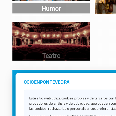
OCIOENPONTEVEDRA
Avisos Legales
Ocio e
Política de Privacidad
Ocio e
Contacto
Ocio e
Este sitio web utiliza cookies propias y de terceros con 
Política de Cookies
Ocio e
provedores de análisis y de publicidad, que pueden com
Ocio 
las cookies, rechazarlas o personalizar sus preferencias
Ocio 