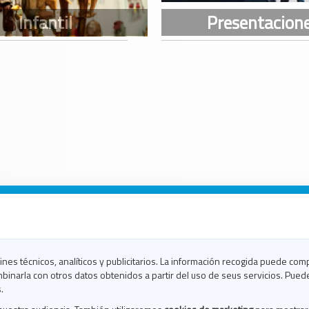
n Galicia
n Coruña
n Ferrol
fines técnicos, analíticos y publicitarios. La información recogida puede com
n Lugo
binarla con otros datos obtenidos a partir del uso de seus servicios. Pued
en Ourense
.
en Pontevedra