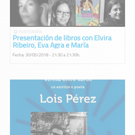
PONTEVEDRA
Presentación de libros con Elvira
Ribeiro, Eva Agra e María
Reimóndez en Pontevedra
Fecha: 30/05/2018 - 21:30 a 21:30h.