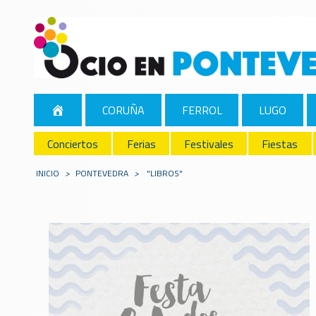
CORUÑA
FERROL
LUGO
Conciertos
Ferias
Festivales
Fiestas
INICIO
>
PONTEVEDRA
>
"LIBROS"