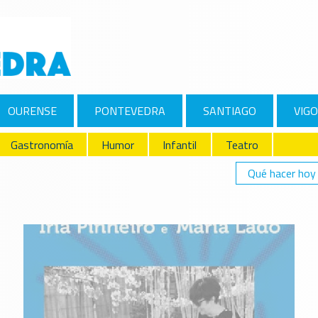
OURENSE
PONTEVEDRA
SANTIAGO
VIGO
Gastronomía
Humor
Infantil
Teatro
Qué hacer hoy