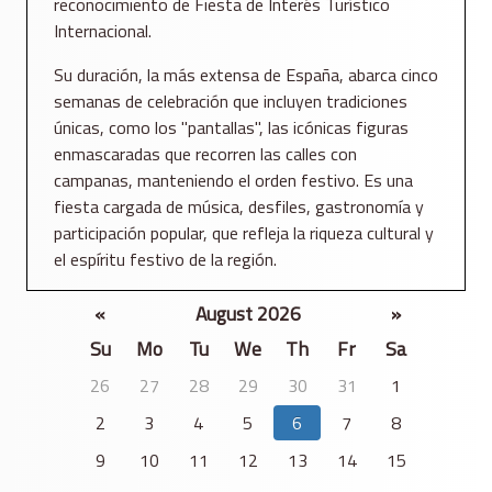
reconocimiento de Fiesta de Interés Turístico
Internacional.
Su duración, la más extensa de España, abarca cinco
semanas de celebración que incluyen tradiciones
únicas, como los "pantallas", las icónicas figuras
enmascaradas que recorren las calles con
campanas, manteniendo el orden festivo. Es una
fiesta cargada de música, desfiles, gastronomía y
participación popular, que refleja la riqueza cultural y
el espíritu festivo de la región.
«
August 2026
»
Su
Mo
Tu
We
Th
Fr
Sa
26
27
28
29
30
31
1
2
3
4
5
6
7
8
9
10
11
12
13
14
15