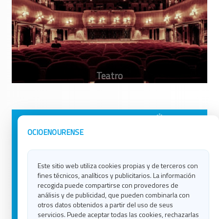
Avisos Legales
Ocio en Galicia
OCIOENOURENSE
Política de Privacidad
Ocio en Coruña
Contacto
Ocio en Ferrol
Este sitio web utiliza cookies propias y de terceros con
Política de Cookies
Ocio en Lugo
fines técnicos, analíticos y publicitarios. La información
Ocio en Ourense
recogida puede compartirse con provedores de
Ocio en Pontevedra
análisis y de publicidad, que pueden combinarla con
Ocio en Santiago
otros datos obtenidos a partir del uso de seus
Ocio en Vigo
servicios. Puede aceptar todas las cookies, rechazarlas