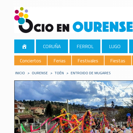
CORUÑA
FERROL
LUGO
Conciertos
Ferias
Festivales
Fiestas
INICIO
>
OURENSE
>
TOÉN
>
ENTROIDO DE MUGARES