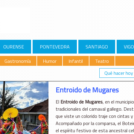
OURENSE
PONTEVEDRA
SANTIAGO
VIGO
Gastronomía
Humor
Infantil
Teatro
Qué hacer hoy
Entroido de Mugares
El
Entroido de Mugares
, en el municip
tradicionales del carnaval gallego. Dest
que viste un colorido traje con cintas
Acompañado por la comparsa, el Boteiro
el espíritu festivo de esta ancestral c