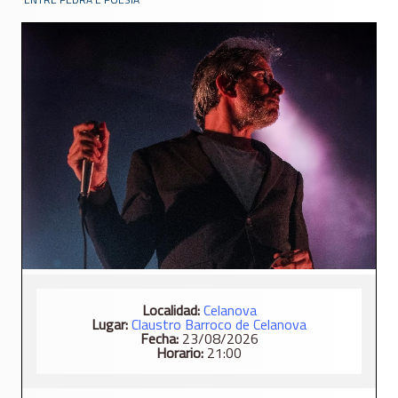
Localidad:
Celanova
Lugar:
Claustro Barroco de Celanova
Fecha:
23/08/2026
Horario:
21:00