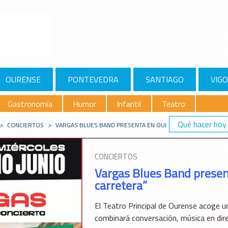
OURENSE
PONTEVEDRA
SANTIAGO
VIGO
Gastronomía
Humor
Infantil
Teatro
Qué hacer hoy
>
CONCIERTOS
>
VARGAS BLUES BAND PRESENTA EN OURENSE “HISTORIAS DE
CONCIERTOS
Vargas Blues Band present
carretera”
El Teatro Principal de Ourense acoge u
combinará conversación, música en dire