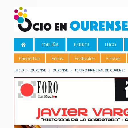
CORUÑA
FERROL
LUGO
Conciertos
Ferias
Festivales
Fiestas
INICIO
>
OURENSE
>
OURENSE
>
TEATRO PRINCIPAL DE OURENSE