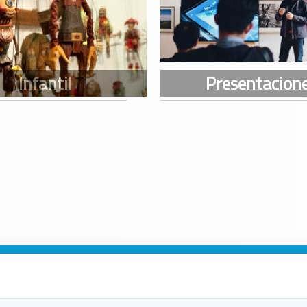
n Galicia
n Coruña