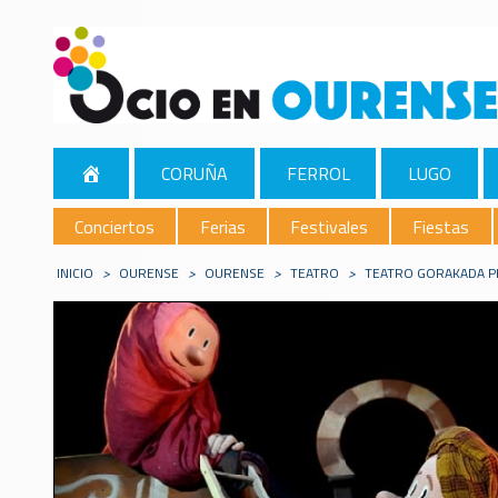
CORUÑA
FERROL
LUGO
Conciertos
Ferias
Festivales
Fiestas
INICIO
>
OURENSE
>
OURENSE
>
TEATRO
>
TEATRO GORAKADA P