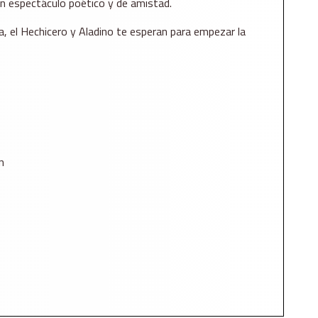
un espectáculo poético y de amistad.
a, el Hechicero y Aladino te esperan para empezar la
n