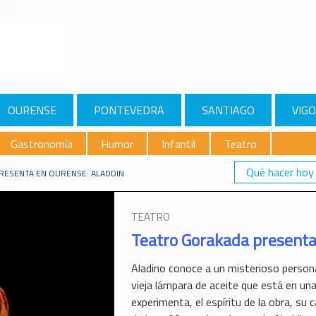
OURENSE
PONTEVEDRA
SANTIAGO
VIGO
Gastronomía
Humor
Infantil
Teatro
Qué hacer hoy
RESENTA EN OURENSE: ALADDIN
TEATRO
Teatro Gorakada presenta
Aladino conoce a un misterioso personaj
vieja lámpara de aceite que está en un
experimenta, el espíritu de la obra, su 