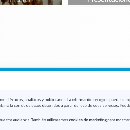
n Galicia
n Coruña
n Ferrol
fines técnicos, analíticos y publicitarios. La información recogida puede com
n Lugo
binarla con otros datos obtenidos a partir del uso de seus servicios. Pued
en Ourense
.
en Pontevedra
nuestra audiencia. También utilizaremos
cookies de marketing
para mostrar
n Santiago
n Vigo