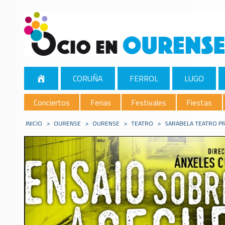
CORUÑA
FERROL
LUGO
Conciertos
Ferias
Festivales
Fiestas
INICIO
>
OURENSE
>
OURENSE
>
TEATRO
>
SARABELA TEATRO PR