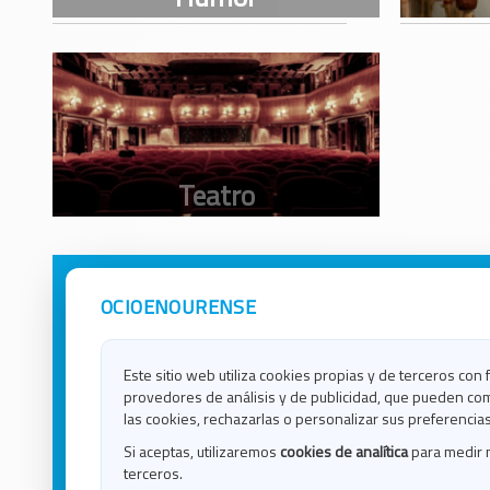
OCIOENOURENSE
Avisos Legales
Ocio e
Política de Privacidad
Ocio e
Contacto
Ocio e
Este sitio web utiliza cookies propias y de terceros con 
Política de Cookies
Ocio e
provedores de análisis y de publicidad, que pueden com
Ocio 
las cookies, rechazarlas o personalizar sus preferencias
Ocio 
Si aceptas, utilizaremos
cookies de analítica
para medir 
Ocio e
terceros.
Ocio e