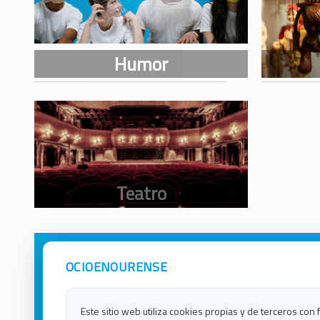
OCIOENOURENSE
Avisos Legales
Ocio e
Política de Privacidad
Ocio e
Contacto
Ocio e
Este sitio web utiliza cookies propias y de terceros con 
Política de Cookies
Ocio e