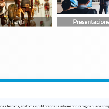
n Galicia
n Coruña
n Ferrol
fines técnicos, analíticos y publicitarios. La información recogida puede com
n Lugo