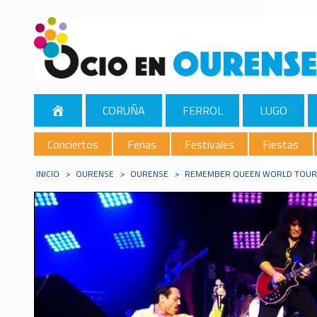
CORUÑA
FERROL
LUGO
Conciertos
Ferias
Festivales
Fiestas
INICIO
>
OURENSE
>
OURENSE
>
REMEMBER QUEEN WORLD TOUR 