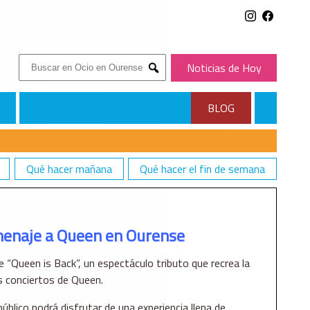
Buscar:
Noticias de Hoy
Submit
BLOG
Qué hacer mañana
Qué hacer el fin de semana
E
menaje a Queen en Ourense
 “Queen is Back”, un espectáculo tributo que recrea la
os conciertos de Queen.
blico podrá disfrutar de una experiencia llena de