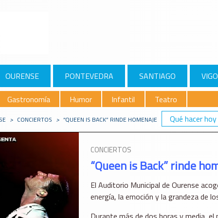
OURENSE
PONTEVEDRA
SANTIAGO
VIGO
Gastronomía
Humor
Infantil
Teatro
Qué hacer hoy
SE
>
CONCIERTOS
>
“QUEEN IS BACK” RINDE HOMENAJE A QUEEN EN OURENS
CONCIERTOS
“Queen is Back” rinde ho
El Auditorio Municipal de Ourense acoge
energía, la emoción y la grandeza de l
Durante más de dos horas y media, el pú