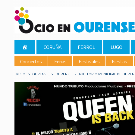
CORUÑA
FERROL
LUGO
Conciertos
Ferias
Festivales
Fiestas
INICIO
>
OURENSE
>
OURENSE
>
AUDITORIO MUNICIPAL DE OUREN