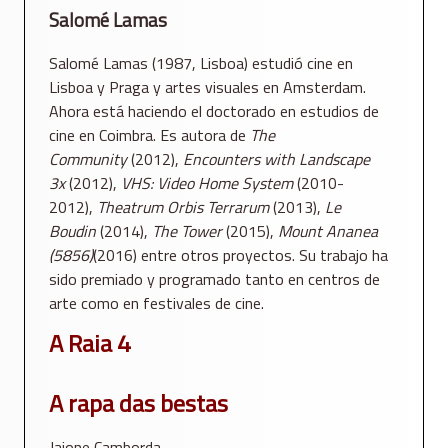
Salomé Lamas
Salomé Lamas (1987, Lisboa) estudió cine en
Lisboa y Praga y artes visuales en Amsterdam.
Ahora está haciendo el doctorado en estudios de
cine en Coimbra. Es autora de
The
Community
(2012),
Encounters with Landscape
3x
(2012),
VHS: Video Home System
(2010-
2012),
Theatrum Orbis Terrarum
(2013),
Le
Boudin
(2014),
The Tower
(2015),
Mount Ananea
(5856)
(2016) entre otros proyectos. Su trabajo ha
sido premiado y programado tanto en centros de
arte como en festivales de cine.
A Raia 4
A rapa das bestas
Jaione Camborda