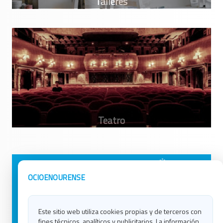
Avisos Legales
Ocio en Galicia
OCIOENOURENSE
Política de Privacidad
Ocio en Coruña
Contacto
Ocio en Ferrol
Este sitio web utiliza cookies propias y de terceros con
Política de Cookies
Ocio en Lugo
fines técnicos, analíticos y publicitarios. La información