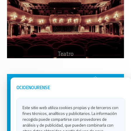
Avisos Legales
Ocio en Galicia
OCIOENOURENSE
Política de Privacidad
Ocio en Coruña
Contacto
Ocio en Ferrol
Este sitio web utiliza cookies propias y de terceros con
Política de Cookies
Ocio en Lugo
fines técnicos, analíticos y publicitarios. La información
Ocio en Ourense
recogida puede compartirse con provedores de
Ocio en Pontevedra
análisis y de publicidad, que pueden combinarla con
Ocio en Santiago
otros datos obtenidos a partir del uso de seus