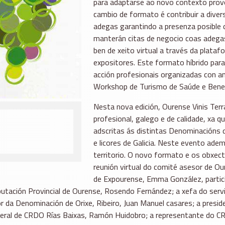
para adaptarse ao novo contexto prov
cambio de formato é contribuir a divers
adegas garantindo a presenza posible 
manterán citas de negocio coas adegas
ben de xeito virtual a través da plataf
expositores. Este formato híbrido para
acción profesionais organizadas con a
Workshop de Turismo de Saúde e Bene
Nesta nova edición, Ourense Vinis Ter
profesional, galego e de calidade, xa 
adscritas ás distintas Denominacións d
e licores de Galicia. Neste evento ade
territorio. O novo formato e os obxect
reunión virtual do comité asesor de Our
de Expourense, Emma González, particip
Deputación Provincial de Ourense, Rosendo Fernández; a xefa do se
r da Denominación de Orixe, Ribeiro, Juan Manuel casares; a presid
xeral de CRDO Rías Baixas, Ramón Huidobro; a representante do CRDO