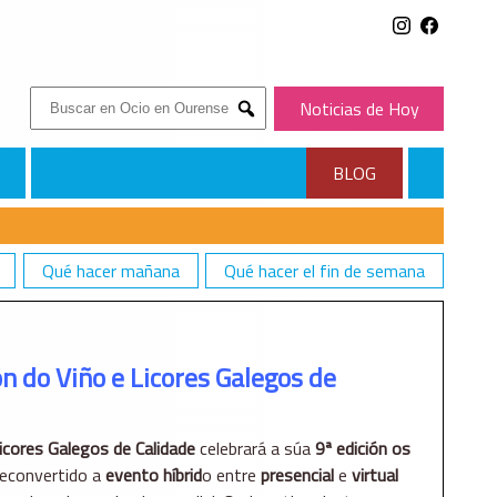
Buscar:
Noticias de Hoy
Submit
BLOG
Qué hacer mañana
Qué hacer el fin de semana
ón do Viño e Licores Galegos de
Licores Galegos de Calidade
celebrará a súa
9ª edición os
reconvertido a
evento híbrid
o entre
presencial
e
virtual