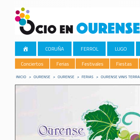
CORUÑA
FERROL
LUGO
Conciertos
Ferias
Festivales
Fiestas
INICIO
>
OURENSE
>
OURENSE
>
FERIAS
>
OURENSE VINIS TERRA