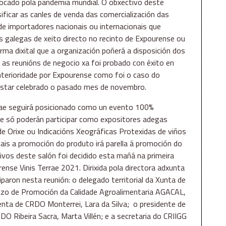
ocado pola pandemia mundial. O obxectivo deste
ificar as canles de venda das comercialización das
de importadores nacionais ou internacionais que
 galegas de xeito directo no recinto de Expourense ou
orma dixital que a organización poñerá a disposición dos
 as reunións de negocio xa foi probado con éxito en
nterioridade por Expourense como foi o caso do
star celebrado o pasado mes de novembro.
rae seguirá posicionado como un evento 100%
que só poderán participar como expositores adegas
e Orixe ou Indicacións Xeográficas Protexidas de viños
mais a promoción do produto irá parella á promoción do
ivos deste salón foi decidido esta mañá na primeira
ense Vinis Terrae 2021. Dirixida pola directora adxunta
aron nesta reunión: o delegado territorial da Xunta de
rvizo de Promoción da Calidade Agroalimentaria AGACAL,
enta de CRDO Monterrei, Lara da Silva; o presidente de
 Ribeira Sacra, Marta Villén; e a secretaria do CRIIGG