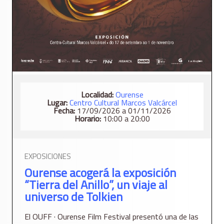
Localidad:
Ourense
Lugar:
Centro Cultural Marcos Valcárcel
Fecha:
17/09/2026 a 01/11/2026
Horario:
10:00 a 20:00
EXPOSICIONES
Ourense acogerá la exposición
“Tierra del Anillo”, un viaje al
universo de Tolkien
El OUFF · Ourense Film Festival presentó una de las