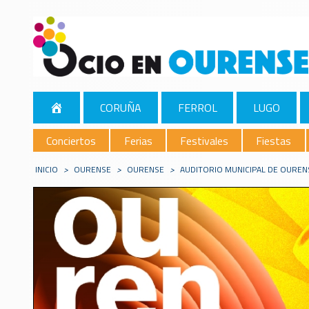
CORUÑA
FERROL
LUGO
Conciertos
Ferias
Festivales
Fiestas
INICIO
>
OURENSE
>
OURENSE
>
AUDITORIO MUNICIPAL DE OUREN