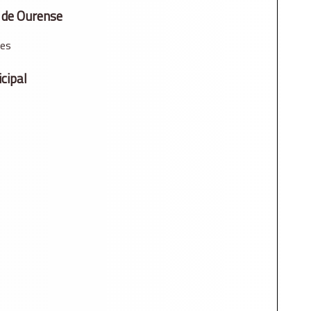
o de Ourense
les
icipal