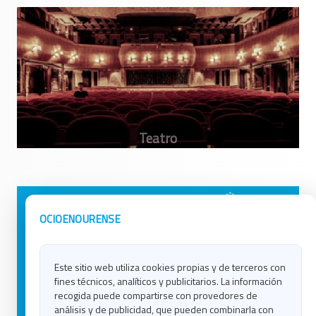
Avisos Legales
Ocio en Galicia
OCIOENOURENSE
Política de Privacidad
Ocio en Coruña
Contacto
Ocio en Ferrol
Este sitio web utiliza cookies propias y de terceros con
Política de Cookies
Ocio en Lugo
fines técnicos, analíticos y publicitarios. La información
Ocio en Ourense
recogida puede compartirse con provedores de
Ocio en Pontevedra
análisis y de publicidad, que pueden combinarla con