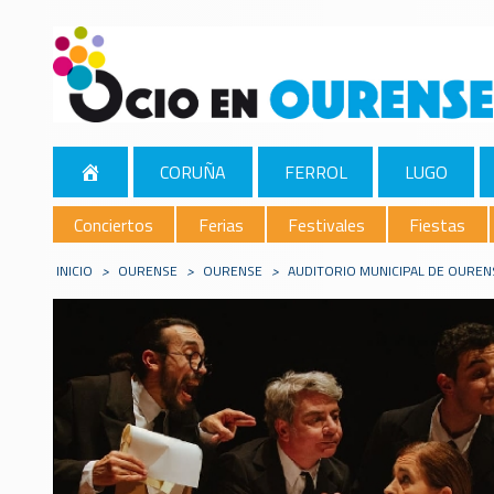
CORUÑA
FERROL
LUGO
Conciertos
Ferias
Festivales
Fiestas
INICIO
>
OURENSE
>
OURENSE
>
AUDITORIO MUNICIPAL DE OUREN