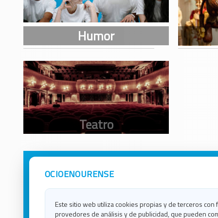
OCIOENOURENSE
Avisos Legales
Ocio e
Política de Privacidad
Ocio e
Contacto
Ocio e
Este sitio web utiliza cookies propias y de terceros con 
Política de Cookies
Ocio e
provedores de análisis y de publicidad, que pueden com