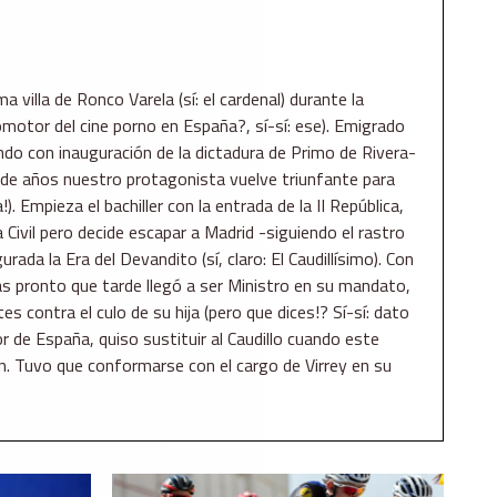
a villa de Ronco Varela (sí: el cardenal) durante la
omotor del cine porno en España?, sí-sí: ese). Emigrado
ndo con inauguración de la dictadura de Primo de Rivera-
 de años nuestro protagonista vuelve triunfante para
a!). Empieza el bachiller con la entrada de la II República,
 Civil pero decide escapar a Madrid -siguiendo el rastro
rada la Era del Devandito (sí, claro: El Caudillísimo). Con
s pronto que tarde llegó a ser Ministro en su mandato,
s contra el culo de su hija (pero que dices!? Sí-sí: dato
or de España, quiso sustituir al Caudillo cuando este
ón. Tuvo que conformarse con el cargo de Virrey en su