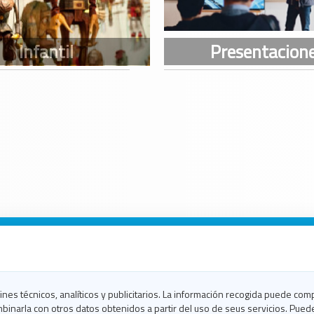
n Galicia
n Coruña
n Ferrol
fines técnicos, analíticos y publicitarios. La información recogida puede com
n Lugo
binarla con otros datos obtenidos a partir del uso de seus servicios. Pued