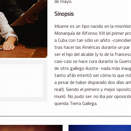
de mayo.
Sinopsis
Iribarne es un tipo nacido en la mismísim
Monarquía de Alfonso XIII (el primer pr
a Cuba con tan sólo un añito -coincidie
tras hacer las Américas durante un par
ser el hijo del alcalde (y lo de la frances
casi-casi se hace cura durante la Guerra
de otro gallego ilustre- nada más inaugu
tanto afán intentó ser cómo lo que má
a pesar de haber disparado dos días ante
real!). Siendo el primero y mejor oposit
murió. No pudo ser: no iba por oposici
querida Tierra Gallega.