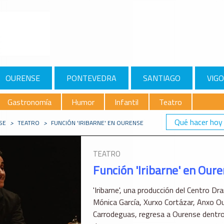
OURENSE
PONTEVEDRA
SANTIAGO
VIGO
Gastronomía
Humor
Infantil
Teatro
Qué hacer hoy
SE
>
TEATRO
>
FUNCIÓN 'IRIBARNE' EN OURENSE
TEATRO
Función 'Iribarne' en Our
'Iribarne', una producción del Centro 
Mónica García, Xurxo Cortázar, Anxo Ou
Carrodeguas, regresa a Ourense dentro 