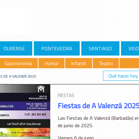
OURENSE
PONTEVEDRA
SANTIAGO
VIGO
Gastronomía
Humor
Infantil
Teatro
Qué hacer hoy
AS DE A VALENZÁ 2025
FIESTAS
Fiestas de A Valenzá 202
Las Fiestas de A Valenzá (Barbadás) en
de junio de 2025.
Viernes 6 de junio