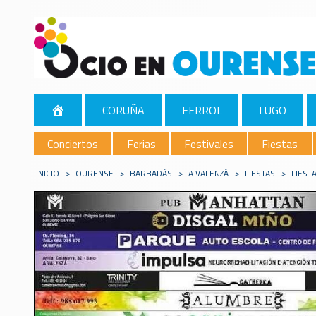
CORUÑA
FERROL
LUGO
Conciertos
Ferias
Festivales
Fiestas
INICIO
>
OURENSE
>
BARBADÁS
>
A VALENZÁ
>
FIESTAS
>
FIEST