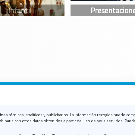
n Galicia
n Coruña
n Ferrol
fines técnicos, analíticos y publicitarios. La información recogida puede com
n Lugo
binarla con otros datos obtenidos a partir del uso de seus servicios. Pued
en Ourense
.
en Pontevedra