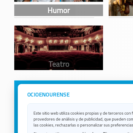
OCIOENOURENSE
Avisos Legales
Ocio e
Política de Privacidad
Ocio e
Contacto
Ocio e
Este sitio web utiliza cookies propias y de terceros con 
Política de Cookies
Ocio e
provedores de análisis y de publicidad, que pueden com
Ocio 
las cookies, rechazarlas o personalizar sus preferencias
Ocio 