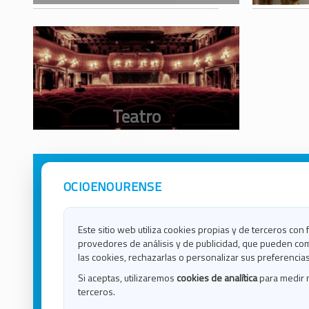
OCIOENOURENSE
Avisos Legales
Ocio e
Política de Privacidad
Ocio e
Contacto
Ocio e
Este sitio web utiliza cookies propias y de terceros con 
Política de Cookies
Ocio e
provedores de análisis y de publicidad, que pueden com
Ocio 
las cookies, rechazarlas o personalizar sus preferencias
Ocio 
Si aceptas, utilizaremos
cookies de analítica
para medir 
Ocio e
terceros.
Ocio e