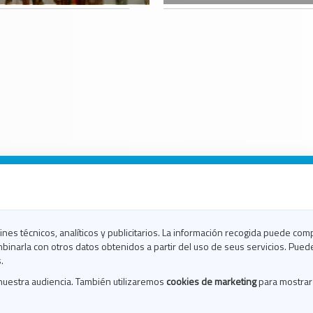
n Galicia
n Coruña
n Ferrol
fines técnicos, analíticos y publicitarios. La información recogida puede com
n Lugo
binarla con otros datos obtenidos a partir del uso de seus servicios. Pued
en Ourense
.
en Pontevedra
nuestra audiencia. También utilizaremos
cookies de marketing
para mostrar
n Santiago
n Vigo