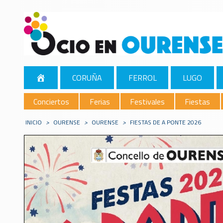
CORUÑA
FERROL
LUGO
Conciertos
Ferias
Festivales
Fiestas
INICIO
>
OURENSE
>
OURENSE
>
FIESTAS DE A PONTE 2026