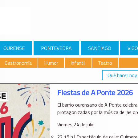
OURENSE
PONTEVEDRA
SANTIAGO
VIGO
Gastronomía
Humor
Infantil
Teatro
Qué hacer hoy
Fiestas de A Ponte 2026
El barrio ourensano de A Ponte celebra 
protagonizadas por la música de las or
Viernes 24 de julio
22.15 h | Espectáculo de calle: Quimer