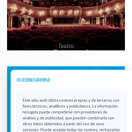
Avisos Legales
Ocio en Galicia
OCIOENOURENSE
Política de Privacidad
Ocio en Coruña
Contacto
Ocio en Ferrol
Este sitio web utiliza cookies propias y de terceros con
Política de Cookies
Ocio en Lugo
fines técnicos, analíticos y publicitarios. La información
Ocio en Ourense
recogida puede compartirse con provedores de
Ocio en Pontevedra
análisis y de publicidad, que pueden combinarla con
Ocio en Santiago
otros datos obtenidos a partir del uso de seus
Ocio en Vigo
servicios. Puede aceptar todas las cookies, rechazarlas