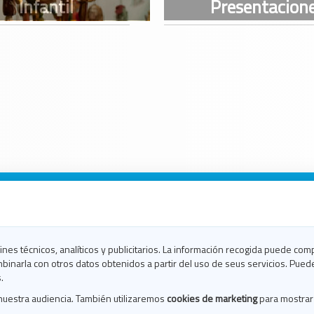
n Galicia
n Coruña
n Ferrol
fines técnicos, analíticos y publicitarios. La información recogida puede com
n Lugo
binarla con otros datos obtenidos a partir del uso de seus servicios. Pued
en Ourense
.
en Pontevedra
nuestra audiencia. También utilizaremos
cookies de marketing
para mostrar
n Santiago