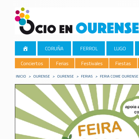
CORUÑA
FERROL
LUGO
Conciertos
Ferias
Festivales
Fiestas
INICIO
>
OURENSE
>
OURENSE
>
FERIAS
>
FERIA COME OURENSE