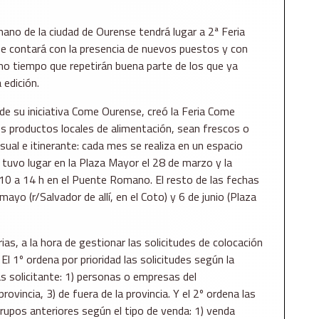
mano de la ciudad de Ourense tendrá lugar a 2ª Feria
e contará con la presencia de nuevos puestos y con
mo tiempo que repetirán buena parte de los que ya
 edición.
e su iniciativa Come Ourense, creó la Feria Come
s productos locales de alimentación, sean frescos o
sual e itinerante: cada mes se realiza en un espacio
 tuvo lugar en la Plaza Mayor el 28 de marzo y la
 10 a 14 h en el Puente Romano. El resto de las fechas
ayo (r/Salvador de allí, en el Coto) y 6 de junio (Plaza
rias, a la hora de gestionar las solicitudes de colocación
El 1º ordena por prioridad las solicitudes según la
 solicitante: 1) personas o empresas del
ovincia, 3) de fuera de la provincia. Y el 2º ordena las
grupos anteriores según el tipo de venda: 1) venda