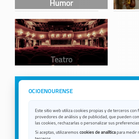
OCIOENOURENSE
Avisos Legales
Ocio e
Política de Privacidad
Ocio e
Contacto
Ocio e
Este sitio web utiliza cookies propias y de terceros con 
Política de Cookies
Ocio e
provedores de análisis y de publicidad, que pueden com
Ocio 
las cookies, rechazarlas o personalizar sus preferencias
Ocio 
Si aceptas, utilizaremos
cookies de analítica
para medir 
Ocio e
terceros.