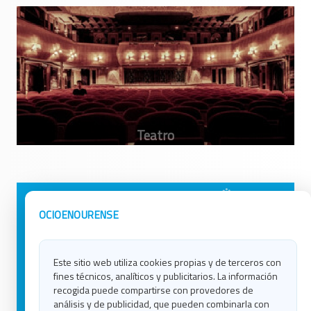
Avisos Legales
Ocio en Galicia
OCIOENOURENSE
Política de Privacidad
Ocio en Coruña
Contacto
Ocio en Ferrol
Este sitio web utiliza cookies propias y de terceros con
Política de Cookies
Ocio en Lugo
fines técnicos, analíticos y publicitarios. La información
Ocio en Ourense
recogida puede compartirse con provedores de
Ocio en Pontevedra
análisis y de publicidad, que pueden combinarla con