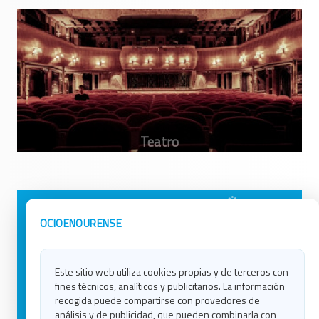
Avisos Legales
Ocio en Galicia
OCIOENOURENSE
Política de Privacidad
Ocio en Coruña
Contacto
Ocio en Ferrol
Este sitio web utiliza cookies propias y de terceros con
Política de Cookies
Ocio en Lugo
fines técnicos, analíticos y publicitarios. La información
Ocio en Ourense
recogida puede compartirse con provedores de
Ocio en Pontevedra
análisis y de publicidad, que pueden combinarla con